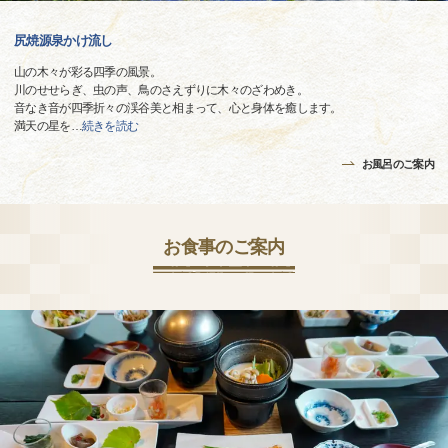
尻焼源泉かけ流し
山の木々が彩る四季の風景。
川のせせらぎ、虫の声、鳥のさえずりに木々のざわめき。
音なき音が四季折々の渓谷美と相まって、心と身体を癒します。
満天の星を
…
続きを読む
お風呂のご案内
お食事のご案内