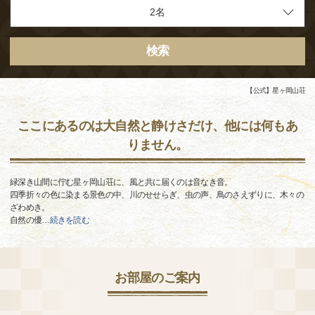
検索
【公式】星ヶ岡山荘
ここにあるのは大自然と静けさだけ、他には何もあ
りません。
緑深き山間に佇む星ヶ岡山荘に、風と共に届くのは音なき音。
四季折々の色に染まる景色の中、川のせせらぎ、虫の声、鳥のさえずりに、木々の
ざわめき。
自然の優
…
続きを読む
お部屋のご案内