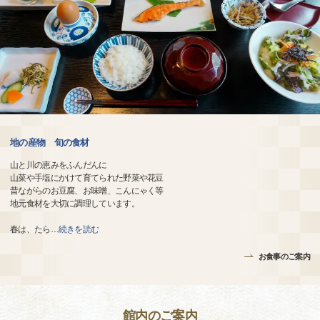
地の産物 旬の食材
山と川の恵みをふんだんに
山菜や手塩にかけて育てられた野菜や花豆
昔ながらのお豆腐、お味噌、こんにゃく等
地元食材を大切に調理しています。
春は、たら
…
続きを読む
お食事のご案内
館内のご案内