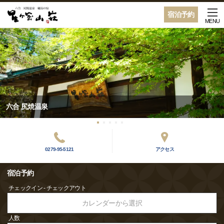
宿泊予約
MENU
六合 尻焼温泉
0279-95-5121
アクセス
宿泊予約
チェックイン - チェックアウト
カレンダーから選択
人数