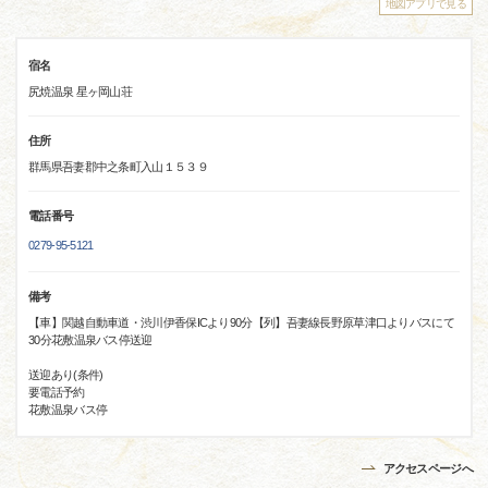
地図アプリで見る
宿名
尻焼温泉 星ヶ岡山荘
住所
群馬県吾妻郡中之条町入山１５３９
電話番号
0279-95-5121
備考
【車】関越自動車道・渋川伊香保ICより90分【列】吾妻線長野原草津口よりバスにて
30分花敷温泉バス停送迎
送迎あり(条件)
要電話予約
花敷温泉バス停
アクセスページへ