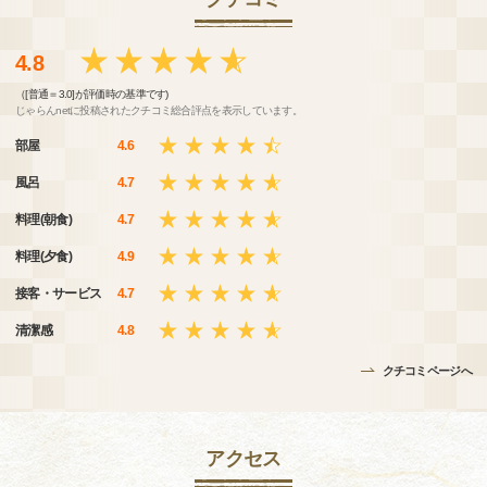
4.8
（[普通＝3.0]が評価時の基準です)
じゃらんnetに投稿されたクチコミ総合評点を表示しています。
部屋
4.6
風呂
4.7
料理(朝食)
4.7
料理(夕食)
4.9
接客・サービス
4.7
清潔感
4.8
クチコミページへ
アクセス