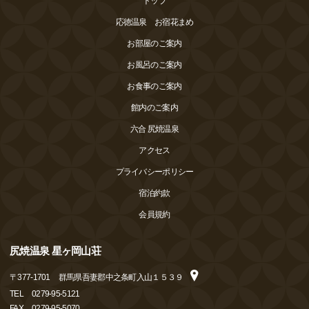
トップ
応徳温泉 お宿花まめ
お部屋のご案内
お風呂のご案内
お食事のご案内
館内のご案内
六合 尻焼温泉
アクセス
プライバシーポリシー
宿泊約款
会員規約
尻焼温泉 星ヶ岡山荘
〒
377-1701
群馬県吾妻郡中之条町入山１５３９
TEL
0279-95-5121
FAX
0279-95-5070