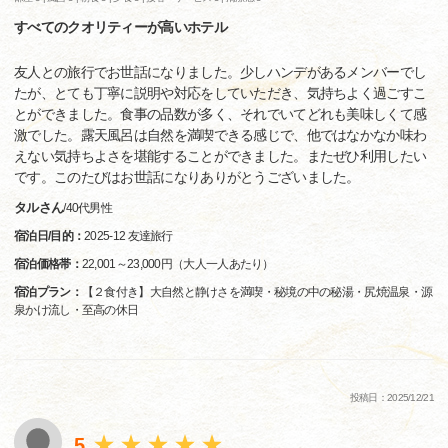
すべてのクオリティーが高いホテル
友人との旅行でお世話になりました。少しハンデがあるメンバーでし
たが、とても丁寧に説明や対応をしていただき、気持ちよく過ごすこ
とができました。食事の品数が多く、それでいてどれも美味しくて感
激でした。露天風呂は自然を満喫できる感じで、他ではなかなか味わ
えない気持ちよさを堪能することができました。またぜひ利用したい
です。このたびはお世話になりありがとうございました。
タルさん
/
40代
男性
宿泊日/目的：
2025-12 友達旅行
宿泊価格帯：
22,001～23,000円（大人一人あたり）
宿泊プラン：
【２食付き】大自然と静けさを満喫・秘境の中の秘湯・尻焼温泉・源
泉かけ流し・至高の休日
投稿日：2025/12/21
5