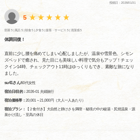
投稿日：2026/01/31
5
部屋 5 |
風呂 5 |
朝食 5 |
夕食 5 |
接客・サービス 5 |
清潔感 5
体調回復！
直前に少し腰を痛めてしまい心配しましたが、温泉や雪景色、シモン
ズベッドで癒され、見た目にも美味しい料理で気分もアップ！チェッ
クイン14時、チェックアウト11時はゆっくりもでき、素敵な旅になり
ました。
su41さん
/
60代
女性
宿泊日/目的：
2026-01 夫婦旅行
宿泊価格帯：
20,001～21,000円（大人一人あたり）
宿泊プラン：
【２食付き】大自然と静けさを満喫・秘境の中の秘湯・尻焼温泉・源
泉かけ流し・至高の休日