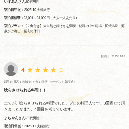
いずみんさん
/
60代
男性
宿泊日/目的：
2025-10 夫婦旅行
宿泊価格帯：
23,001～24,000円（大人一人あたり）
宿泊プラン：
【２食付き】大自然と静けさを満喫・秘境の中の秘湯・尻焼温泉・源
泉かけ流し・至高の休日
投稿日：2025/11/18
4
部屋 5 |
風呂 3 |
朝食 5 |
夕食 5 |
接客・サービス 4 |
清潔感 4
唸らさせられる料理！！
全てが、唸らさせられる料理でした。プロの料理人です。3回寄せて頂
きましたがまた、4回目を考えています。
よちやんさん
/
70代
男性
宿泊日/目的：
2025-11 夫婦旅行