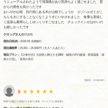
リニューアルされたようで清潔感があり気持ちよく過ごせました 窓
からの景色も良かったです
おへやが山桜 目の前にある木が山桜でしょうか エゾハルゼミがこ
ちらをきにすることなくなくようすにいやされました 食事も美味し
く温泉も素晴らしくゆっくりすごせました チェックインがはやいの
も嬉しかったです
ケロッグさん
/
60代
女性
宿泊日/目的：
2026-05 夫婦旅行
宿泊価格帯：
25,001～26,000円（大人一人あたり）
宿泊プラン：
【２食付き】大自然と静けさを満喫・秘境の中の秘湯・尻焼温泉・源
泉かけ流し・至高の休日
投稿日：2026/06/01
5
部屋 5 |
風呂 5 |
朝食 5 |
夕食 5 |
接客・サービス 5 |
清潔感 5