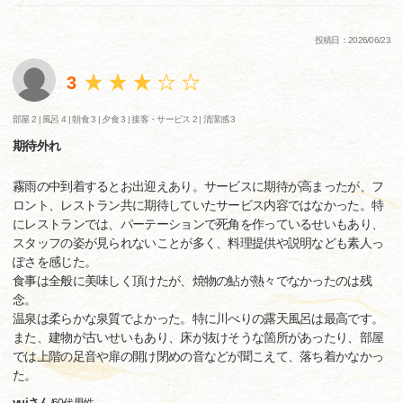
投稿日：2026/06/23
3
部屋 2 |
風呂 4 |
朝食 3 |
夕食 3 |
接客・サービス 2 |
清潔感 3
期待外れ
霧雨の中到着するとお出迎えあり。サービスに期待が高まったが、フ
ロント、レストラン共に期待していたサービス内容ではなかった。特
にレストランでは、パーテーションで死角を作っているせいもあり、
スタッフの姿が見られないことが多く、料理提供や説明なども素人っ
ぽさを感じた。
食事は全般に美味しく頂けたが、焼物の鮎が熱々でなかったのは残
念。
温泉は柔らかな泉質でよかった。特に川べりの露天風呂は最高です。
また、建物が古いせいもあり、床が抜けそうな箇所があったり、部屋
では上階の足音や扉の開け閉めの音などが聞こえて、落ち着かなかっ
た。
yuiさん