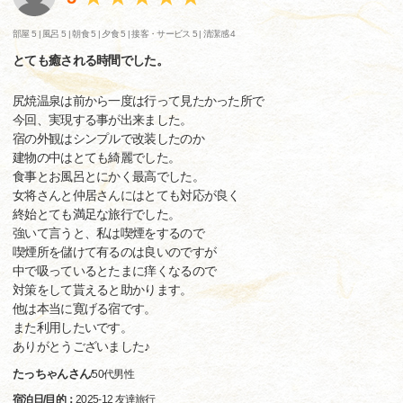
部屋 5 |
風呂 5 |
朝食 5 |
夕食 5 |
接客・サービス 5 |
清潔感 4
とても癒される時間でした。
尻焼温泉は前から一度は行って見たかった所で
今回、実現する事が出来ました。
宿の外観はシンプルで改装したのか
建物の中はとても綺麗でした。
食事とお風呂とにかく最高でした。
女将さんと仲居さんにはとても対応が良く
終始とても満足な旅行でした。
強いて言うと、私は喫煙をするので
喫煙所を儲けて有るのは良いのですが
中で吸っているとたまに痒くなるので
対策をして貰えると助かります。
他は本当に寛げる宿です。
また利用したいです。
ありがとうございました♪
たっちゃんさん
/
50代
男性
宿泊日/目的：
2025-12 友達旅行