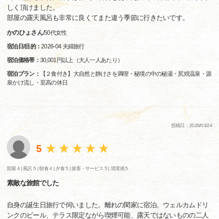
しく頂けました。
部屋の露天風呂も非常に良くてまた違う季節に行きたいです。
かのひょさん
/
50代
女性
宿泊日/目的：
2026-04 夫婦旅行
宿泊価格帯：
30,001円以上（大人一人あたり）
宿泊プラン：
【２食付き】大自然と静けさを満喫・秘境の中の秘湯・尻焼温泉・源
泉かけ流し・至高の休日
投稿日：2026/03/24
5
部屋 4 |
風呂 5 |
朝食 4 |
夕食 5 |
接客・サービス 5 |
清潔感 5
素敵な旅館でした
自身の誕生日旅行で伺いました。離れの閑家に宿泊、ウェルカムドリ
ンクのビール、テラス限定ながら喫煙可能、露天ではないものの二人