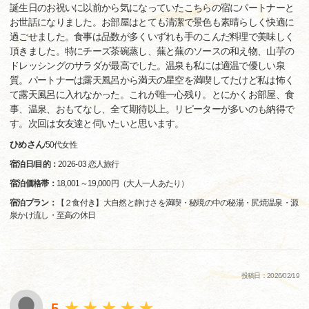
誕生日のお祝いに以前から気になっていたこちらの宿にパートナーと
お世話になりました。お部屋はとても清潔で景色も素晴らしく快適に
過ごせました。食事は品数が多くいずれも手のこんだ料理で美味しく
頂きました。特にチーズ茶碗蒸し、蕪と蕪のソースの和え物、山芋の
ドレッシングのサラダが最高でした。温泉も私には適温で優しい泉
質。パートナーは露天風呂から満天の星空を満喫してたけど私は怖く
て露天風呂に入れなかった。これが唯一心残り。とにかくお部屋、食
事、温泉、おもてなし、全て期待以上。リピーターが多いのも納得で
す。次回は女友達と伺いたいと思います。
ひめさん
/
50代
女性
宿泊日/目的：
2026-03 恋人旅行
宿泊価格帯：
18,001～19,000円（大人一人あたり）
宿泊プラン：
【２食付き】大自然と静けさを満喫・秘境の中の秘湯・尻焼温泉・源
泉かけ流し・至高の休日
投稿日：2026/02/19
5