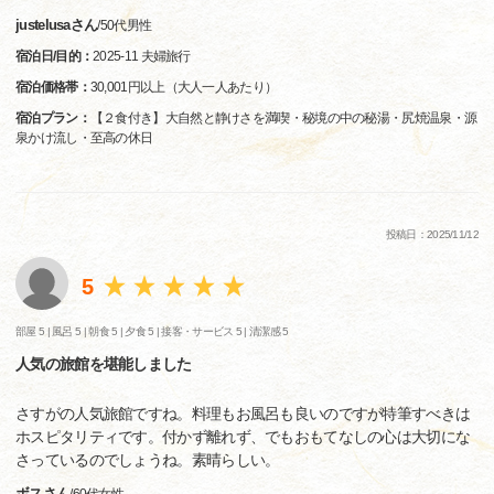
justelusaさん
/
50代
男性
宿泊日/目的：
2025-11 夫婦旅行
宿泊価格帯：
30,001円以上（大人一人あたり）
宿泊プラン：
【２食付き】大自然と静けさを満喫・秘境の中の秘湯・尻焼温泉・源
泉かけ流し・至高の休日
投稿日：2025/11/12
5
部屋 5 |
風呂 5 |
朝食 5 |
夕食 5 |
接客・サービス 5 |
清潔感 5
人気の旅館を堪能しました
さすがの人気旅館ですね。料理もお風呂も良いのですが特筆すべきは
ホスピタリティです。付かず離れず、でもおもてなしの心は大切にな
さっているのでしょうね。素晴らしい。
ボスさん