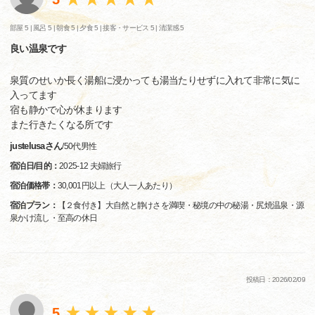
部屋 5 |
風呂 5 |
朝食 5 |
夕食 5 |
接客・サービス 5 |
清潔感 5
良い温泉です
泉質のせいか長く湯船に浸かっても湯当たりせずに入れて非常に気に
入ってます
宿も静かで心が休まります
また行きたくなる所です
justelusaさん
/
50代
男性
宿泊日/目的：
2025-12 夫婦旅行
宿泊価格帯：
30,001円以上（大人一人あたり）
宿泊プラン：
【２食付き】大自然と静けさを満喫・秘境の中の秘湯・尻焼温泉・源
泉かけ流し・至高の休日
投稿日：2026/02/09
5