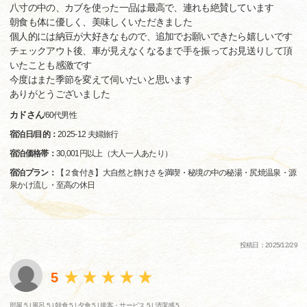
八寸の中の、カブを使った一品は最高で、連れも絶賛しています
朝食も体に優しく、美味しくいただきました
個人的には納豆が大好きなもので、追加でお願いできたら嬉しいです
チェックアウト後、車が見えなくなるまで手を振ってお見送りして頂
いたことも感激です
今度はまた季節を変えて伺いたいと思います
ありがとうございました
カドさん
/
60代
男性
宿泊日/目的：
2025-12 夫婦旅行
宿泊価格帯：
30,001円以上（大人一人あたり）
宿泊プラン：
【２食付き】大自然と静けさを満喫・秘境の中の秘湯・尻焼温泉・源
泉かけ流し・至高の休日
投稿日：2025/12/29
5
部屋 5 |
風呂 5 |
朝食 5 |
夕食 5 |
接客・サービス 5 |
清潔感 5