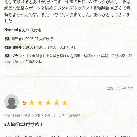
をして頂けるとありがたいです。部屋の外にハンモックがあり、夜は
綺麗な星空をボーッと眺めデジタルデトックス！部屋風呂も広くて気
持ちよかったです。また、伺いたいお宿でした。ありがとうございま
した。
Norinoriさん
/
50代
女性
宿泊日/目的：
2026-07 夫婦旅行
宿泊価格帯：
30,001円以上（大人一人あたり）
宿泊プラン：
【２食付き】大自然と静けさを満喫・秘境の中の秘湯・尻焼温泉・源
泉かけ流し・至高の休日
投稿日：2026/07/22
5
部屋 4 |
風呂 4 |
朝食 5 |
夕食 5 |
接客・サービス 5 |
清潔感 4
2人旅行におすすめ！