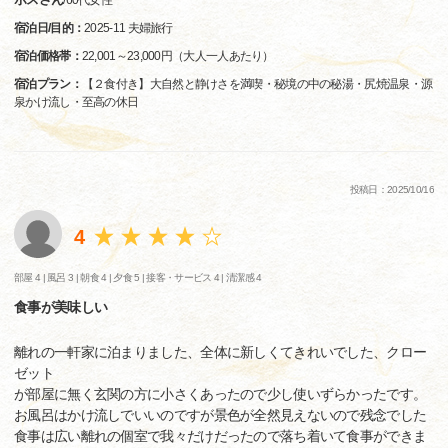
/
60代
女性
宿泊日/目的：
2025-11 夫婦旅行
宿泊価格帯：
22,001～23,000円（大人一人あたり）
宿泊プラン：
【２食付き】大自然と静けさを満喫・秘境の中の秘湯・尻焼温泉・源
泉かけ流し・至高の休日
投稿日：2025/10/16
4
部屋 4 |
風呂 3 |
朝食 4 |
夕食 5 |
接客・サービス 4 |
清潔感 4
食事が美味しい
離れの一軒家に泊まりました、全体に新しくてきれいでした、クロー
ゼット
が部屋に無く玄関の方に小さくあったので少し使いずらかったです。
お風呂はかけ流しでいいのですが景色が全然見えないので残念でした
食事は広い離れの個室で我々だけだったので落ち着いて食事ができま