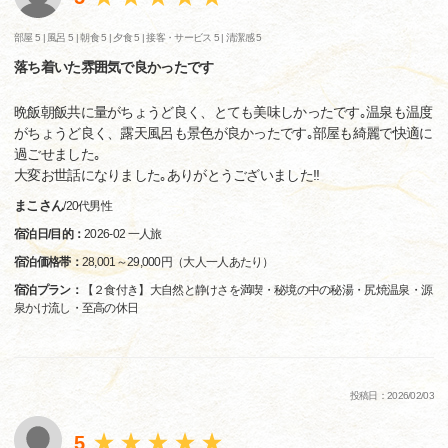
部屋 5 |
風呂 5 |
朝食 5 |
夕食 5 |
接客・サービス 5 |
清潔感 5
落ち着いた雰囲気で良かったです
晩飯朝飯共に量がちょうど良く、とても美味しかったです｡温泉も温度
がちょうど良く、露天風呂も景色が良かったです｡部屋も綺麗で快適に
過ごせました｡
大変お世話になりました｡ありがとうございました!!
まこさん
/
20代
男性
宿泊日/目的：
2026-02 一人旅
宿泊価格帯：
28,001～29,000円（大人一人あたり）
宿泊プラン：
【２食付き】大自然と静けさを満喫・秘境の中の秘湯・尻焼温泉・源
泉かけ流し・至高の休日
投稿日：2026/02/03
5