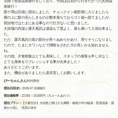
夫婦で全国温泉旅行をしており、今回は以前から行きたかった尻焼温
泉旅行！
星ケ岡山荘様に宿泊しました、チェックイン後部屋に入りましたら
畳の上に髪の毛らしきものが数本落ちておりゴミ箱へ捨てましたが、
宿泊地ではたまにある事なので仕方ないと思いました。
大浴場の内湯と露天風呂は湯温も丁度よく、落ち着いて入浴出来まし
た。
ただ、露天風呂の底の部分が所々ぬめりがあり、滑りそうになりまし
たので、たまにタワシなどで掃除をされた方が良いかも知れません
ね。
その他、夕食朝食はとても美味しく、スタッフの接客も申し分なく、
とても身体をリフレッシュする事が出来ました！
ありがとうございます。
また、機会がありましたら是非宜しくお願いします。
ぴーちゃんさん
/
50代
男性
宿泊日/目的：
2026-07 夫婦旅行
宿泊価格帯：
22,001～23,000円（大人一人あたり）
宿泊プラン：
【２食付き】大自然と静けさを満喫・秘境の中の秘湯・尻焼温泉・源
泉かけ流し・至高の休日