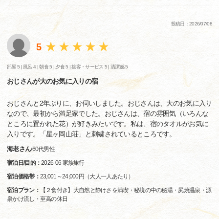
投稿日：2026/07/08
5
部屋 5 |
風呂 4 |
朝食 5 |
夕食 5 |
接客・サービス 5 |
清潔感 5
おじさんが大のお気に入りの宿
おじさんと2年ぶりに、お伺いしました。おじさんは、大のお気に入り
なので、最初から満足家でした。おじさんは、宿の雰囲気（いろんな
ところに置かれた花）が好きみたいです。私は、宿のタオルがお気に
入りです。「星ヶ岡山荘」と刺繍されているところです。
海老さん
/
60代
男性
宿泊日/目的：
2026-06 家族旅行
宿泊価格帯：
23,001～24,000円（大人一人あたり）
宿泊プラン：
【２食付き】大自然と静けさを満喫・秘境の中の秘湯・尻焼温泉・源
泉かけ流し・至高の休日