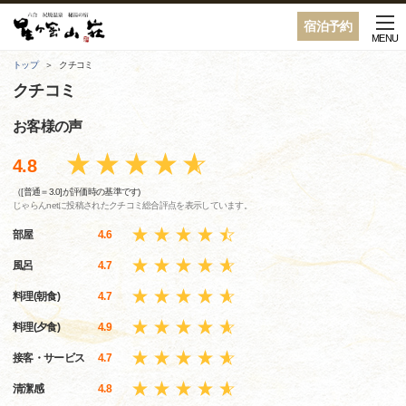
宿泊予約
MENU
トップ
クチコミ
クチコミ
お客様の声
4.8
（[普通＝3.0]が評価時の基準です)
じゃらんnetに投稿されたクチコミ総合評点を表示しています。
部屋
4.6
風呂
4.7
料理(朝食)
4.7
料理(夕食)
4.9
接客・サービス
4.7
清潔感
4.8