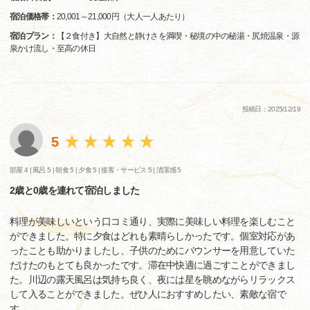
宿泊価格帯：
20,001～21,000円（大人一人あたり）
宿泊プラン：
【２食付き】大自然と静けさを満喫・秘境の中の秘湯・尻焼温泉・源
泉かけ流し・至高の休日
投稿日：2025/12/19
5
部屋 4 |
風呂 5 |
朝食 5 |
夕食 5 |
接客・サービス 5 |
清潔感 5
2歳と0歳を連れて宿泊しました
料理が美味しいという口コミ通り、実際に美味しい料理を楽しむこと
ができました。特に夕食はどれも素晴らしかったです。個室対応があ
ったことも助かりましたし、子供のためにバウンサーを用意していた
だけたのもとても良かったです。滞在中快適に過ごすことができまし
た。川辺の露天風呂は気持ち良く、夜には星を眺めながらリラックス
して入ることができました。ぜひ人におすすめしたい、素敵な宿で
す。