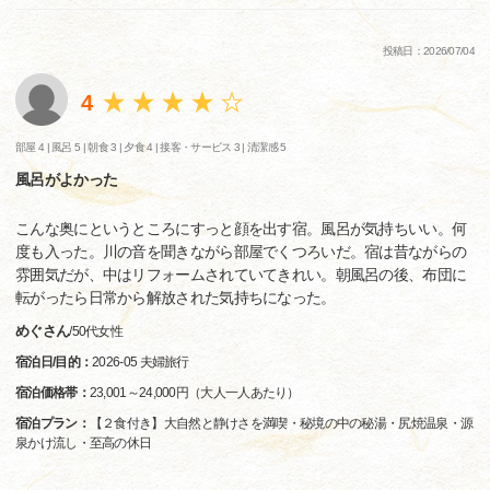
投稿日：2026/07/04
4
部屋 4 |
風呂 5 |
朝食 3 |
夕食 4 |
接客・サービス 3 |
清潔感 5
風呂がよかった
こんな奥にというところにすっと顔を出す宿。風呂が気持ちいい。何
度も入った。川の音を聞きながら部屋でくつろいだ。宿は昔ながらの
雰囲気だが、中はリフォームされていてきれい。朝風呂の後、布団に
転がったら日常から解放された気持ちになった。
めぐさん
/
50代
女性
宿泊日/目的：
2026-05 夫婦旅行
宿泊価格帯：
23,001～24,000円（大人一人あたり）
宿泊プラン：
【２食付き】大自然と静けさを満喫・秘境の中の秘湯・尻焼温泉・源
泉かけ流し・至高の休日