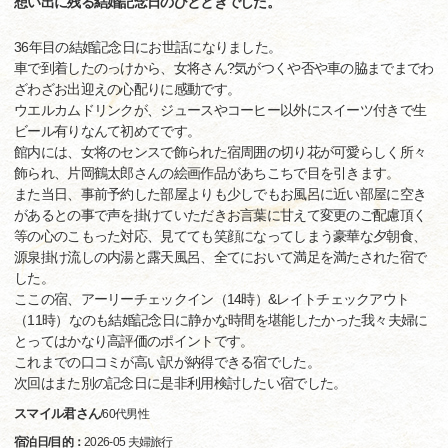
想い出に残る結婚記念日のひとときでした。
36年目の結婚記念日にお世話になりました。
車で到着したのっけから、女将さん?気がつくや否や車の脇までまでわ
ざわざお出迎えの心配りに感動です。
ウエルカムドリンクが、ジュースやコーヒー以外にスイーツ付きで生
ビール有りなんて初めてです。
館内には、女将のセンスで飾られた宿周囲の切り花が可愛らしく所々
飾られ、片岡鶴太郎さんの絵画作品があちこちで目を引きます。
また当日、事前予約した部屋よりも少しでもお風呂に近い部屋に空き
があるとの事で声を掛けていただきお言葉に甘えて変更のご配慮頂く
等の心のこもった対応、見てても笑顔になってしまう豪華な夕朝食、
源泉掛け流しの内湯と露天風呂、全てにおいて満足を満たされた宿で
した。
ここの宿、アーリーチェックイン（14時）&レイトチェックアウト
（11時）なのも結婚記念日に静かな時間を堪能したかった我々夫婦に
とってはかなり高評価のポイントです。
これまでの口コミが高い訳が納得できる宿でした。
次回はまた別の記念日に是非利用検討したい宿でした。
スマイル君さん
/
60代
男性
宿泊日/目的：
2026-05 夫婦旅行