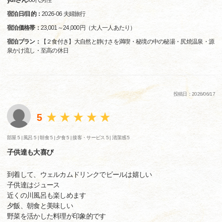
/
60代
男性
宿泊日/目的：
2026-06 夫婦旅行
宿泊価格帯：
23,001～24,000円（大人一人あたり）
宿泊プラン：
【２食付き】大自然と静けさを満喫・秘境の中の秘湯・尻焼温泉・源
泉かけ流し・至高の休日
投稿日：2026/06/17
5
部屋 5 |
風呂 5 |
朝食 5 |
夕食 5 |
接客・サービス 5 |
清潔感 5
子供達も大喜び
到着して、ウェルカムドリンクでビールは嬉しい
子供達はジュース
近くの川風呂も楽しめます
夕飯、朝食と美味しい
野菜を活かした料理が印象的です