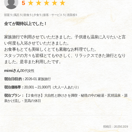
5
部屋 5 |
風呂 5 |
朝食 5 |
夕食 5 |
接客・サービス 5 |
清潔感 5
全てが期待以上でした！
家族旅行で利用させていただきました。子供達も温泉に入りたいと言
い何度も入浴させていただきました。
お食事もとても美味しくとても素敵なお料理でした。
スタッフの方々も皆様とてもやさしく、リラックスできた旅行となり
ました。是非また利用したです。
mimiさん
/
30代
女性
宿泊日/目的：
2026-01 家族旅行
宿泊価格帯：
20,001～21,000円（大人一人あたり）
宿泊プラン：
【２食付き】大自然と静けさを満喫・秘境の中の秘湯・尻焼温泉・源
泉かけ流し・至高の休日
投稿日：2025/12/29