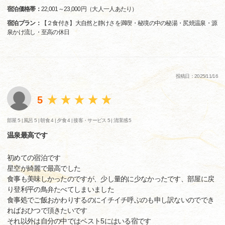
宿泊価格帯：
22,001～23,000円（大人一人あたり）
宿泊プラン：
【２食付き】大自然と静けさを満喫・秘境の中の秘湯・尻焼温泉・源
泉かけ流し・至高の休日
投稿日：2025/11/16
5
部屋 5 |
風呂 5 |
朝食 4 |
夕食 4 |
接客・サービス 5 |
清潔感 5
温泉最高です
初めての宿泊です
星空が綺麗で最高でした
食事も美味しかったのですが、少し量的に少なかったです、部屋に戻
り登利平の鳥弁たべてしまいました
食事処でご飯おかわりするのにイチイチ呼ぶのも申し訳ないのででき
ればおひつで頂きたいです
それ以外は自分の中ではベスト5にはいる宿です