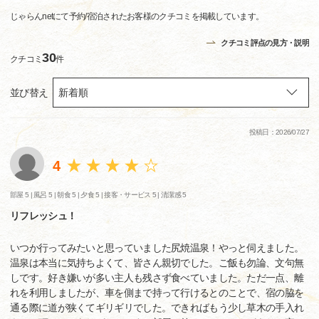
じゃらんnetにて予約/宿泊されたお客様のクチコミを掲載しています。
クチコミ評点の見方・説明
30
クチコミ
件
並び替え
投稿日：2026/07/27
4
部屋 5 |
風呂 5 |
朝食 5 |
夕食 5 |
接客・サービス 5 |
清潔感 5
リフレッシュ！
いつか行ってみたいと思っていました尻焼温泉！やっと伺えました。
温泉は本当に気持ちよくて、皆さん親切でした。ご飯も勿論、文句無
しです。好き嫌いが多い主人も残さず食べていました。ただ一点、離
れを利用しましたが、車を側まで持って行けるとのことで、宿の脇を
通る際に道が狭くてギリギリでした。できればもう少し草木の手入れ