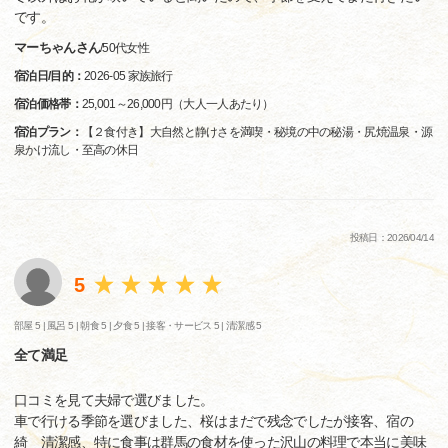
です。
マーちゃんさん
/
50代
女性
宿泊日/目的：
2026-05 家族旅行
宿泊価格帯：
25,001～26,000円（大人一人あたり）
宿泊プラン：
【２食付き】大自然と静けさを満喫・秘境の中の秘湯・尻焼温泉・源
泉かけ流し・至高の休日
投稿日：2026/04/14
5
部屋 5 |
風呂 5 |
朝食 5 |
夕食 5 |
接客・サービス 5 |
清潔感 5
全て満足
口コミを見て夫婦で選びました。
車で行ける季節を選びました、桜はまだで残念でしたが接客、宿の
綺 清潔感、特に食事は群馬の食材を使った沢山の料理で本当に美味