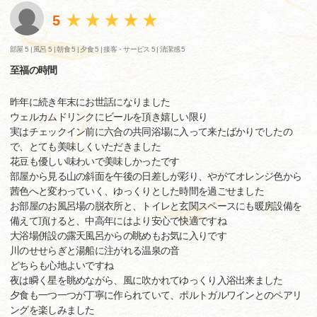
5
部屋 5 |
風呂 5 |
朝食 5 |
夕食 5 |
接客・サービス 5 |
清潔感 5
至福の時間
昨年に続き年末にお世話になりました
ウェルカムドリンクにビールを頂き嬉しい限り
実はチェックイン前に六合の共同浴場に入って来たばかりでしたの
で、とても美味しくいただきました
花豆も優しい味わいで美味しかったです
部屋から見る山の斜面を午後の日差しが彩り、やがてオレンジ色から
茜色へと変わっていく、ゆっくりとした時間を過ごせました
お部屋のお風呂場の脱衣所と、トイレと玄関スペースにも暖房設備を
備えて頂けると、中高年にはより安心で快適ですね
大浴場併設の露天風呂からの眺めもお気に入りです
川のせせらぎと湯船に注がれる温泉の音
どちらも心地よいですね
夜は瞬く星を眺めながら、風に吹かれてゆっくり入浴出来ました
夕食も一つ一つが丁寧に作られていて、ポルトガルワインとのペアリ
ングを楽しみました