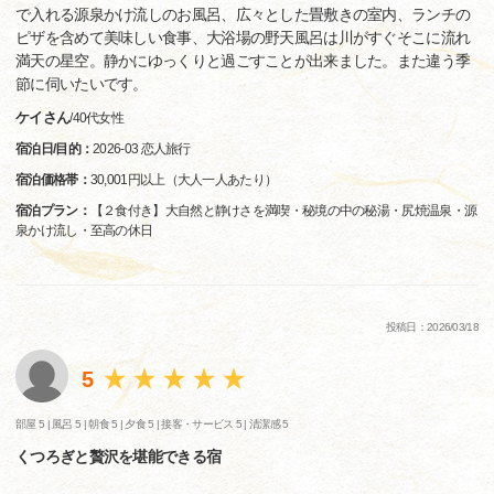
で入れる源泉かけ流しのお風呂、広々とした畳敷きの室内、ランチの
ピザを含めて美味しい食事、大浴場の野天風呂は川がすぐそこに流れ
満天の星空。静かにゆっくりと過ごすことが出来ました。また違う季
節に伺いたいです。
ケイさん
/
40代
女性
宿泊日/目的：
2026-03 恋人旅行
宿泊価格帯：
30,001円以上（大人一人あたり）
宿泊プラン：
【２食付き】大自然と静けさを満喫・秘境の中の秘湯・尻焼温泉・源
泉かけ流し・至高の休日
投稿日：2026/03/18
5
部屋 5 |
風呂 5 |
朝食 5 |
夕食 5 |
接客・サービス 5 |
清潔感 5
くつろぎと贅沢を堪能できる宿