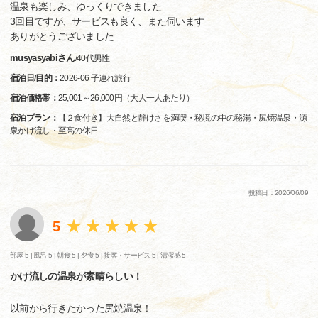
温泉も楽しみ、ゆっくりできました
3回目ですが、サービスも良く、また伺います
ありがとうございました
musyasyabiさん
/
40代
男性
宿泊日/目的：
2026-06 子連れ旅行
宿泊価格帯：
25,001～26,000円（大人一人あたり）
宿泊プラン：
【２食付き】大自然と静けさを満喫・秘境の中の秘湯・尻焼温泉・源
泉かけ流し・至高の休日
投稿日：2026/06/09
5
部屋 5 |
風呂 5 |
朝食 5 |
夕食 5 |
接客・サービス 5 |
清潔感 5
かけ流しの温泉が素晴らしい！
以前から行きたかった尻焼温泉！