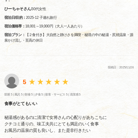
ひーちゃそさん
/
30代
女性
宿泊日/目的：
2025-12 子連れ旅行
宿泊価格帯：
18,001～19,000円（大人一人あたり）
宿泊プラン：
【２食付き】大自然と静けさを満喫・秘境の中の秘湯・尻焼温泉・源
泉かけ流し・至高の休日
投稿日：2025/11/26
5
部屋 5 |
風呂 5 |
朝食 5 |
夕食 5 |
接客・サービス 5 |
清潔感 5
食事がとてもいい
秘湯感があるのに清潔で女将さんの心配りがあちこちに
クチコミ通りの、味工夫共にとても満足のいく食事
お風呂の温泉の質も良いし、また是非行きたい