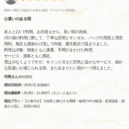
部屋 4 |
風呂 4 |
朝食 5 |
夕食 5 |
接客・サービス 5 |
清潔感 5
心遣いのある宿
友人と2人で利用。お出迎えから、良い宿の兆候。
川の湯の利用に際して、丁寧な説明とサンダル、バッグの用意と用意
周到。風呂も源泉かけ流しで内湯、露天風呂で温まりました。
料理は夕飯、朝食ともに適量。手間ひまかけた料理。
サービス、接客ともに満足。
雪は少なくようですが、キリッと冷えた空気と温かなサービス、細か
な気遣いが感じられる宿。また泊まりたい宿が一つ増えました。
竹岡さん
/
60代
男性
宿泊日/目的：
2026-02 友達旅行
宿泊価格帯：
20,001～21,000円（大人一人あたり）
宿泊プラン：
【２食付き】大自然と静けさを満喫・秘境の中の秘湯・尻焼温泉・源
泉かけ流し・至高の休日