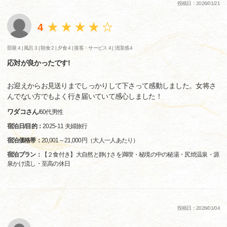
投稿日：2026/01/21
4
部屋 4 |
風呂 3 |
朝食 2 |
夕食 4 |
接客・サービス 4 |
清潔感 4
応対が良かったです!
お迎えからお見送りまでしっかりして下さって感動しました。女将さ
んでない方でもよく行き届いていて感心しました！
ワダコさん
/
60代
男性
宿泊日/目的：
2025-11 夫婦旅行
宿泊価格帯：
20,001～21,000円（大人一人あたり）
宿泊プラン：
【２食付き】大自然と静けさを満喫・秘境の中の秘湯・尻焼温泉・源
泉かけ流し・至高の休日
投稿日：2026/01/04