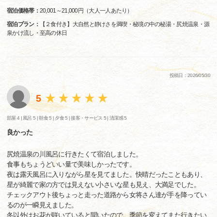
宿泊価格帯：
20,001～21,000円（大人一人あたり）
宿泊プラン：
【２食付き】大自然と静けさを満喫・秘境の中の秘湯・尻焼温泉・源
泉かけ流し・至高の休日
投稿日：2026/05/30
5
部屋 4 |
風呂 5 |
朝食 5 |
夕食 5 |
接客・サービス 5 |
清潔感 5
良かった
尻焼温泉の川風呂に行きたくて宿泊しました。
食事もちょうどいい量で美味しかったです。
夜は露天風呂に入りながら星を見てました。快晴だったこともあり、
星が綺麗で家の方では見えない小さいな星も見え、大満足でした。
チェックアウト後ちょっと走った道路から女将さん達が手を降ってい
るのが一瞬見えました。
冬以外はお花が咲いていると聞いたので、季節を変えてまた行きたい