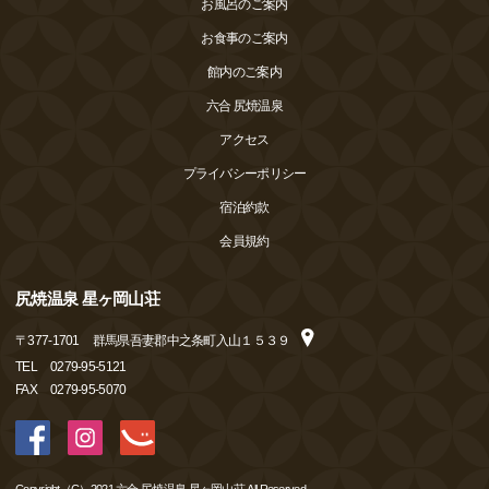
お風呂のご案内
お食事のご案内
館内のご案内
六合 尻焼温泉
アクセス
プライバシーポリシー
宿泊約款
会員規約
尻焼温泉 星ヶ岡山荘
〒
377-1701
群馬県吾妻郡中之条町入山１５３９
TEL
0279-95-5121
FAX
0279-95-5070