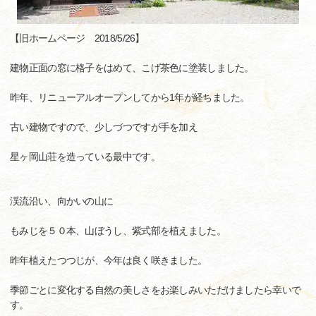
【旧ホームページ 2018/5/26】
建物正面の窓に格子をはめて、こげ茶色に塗装しました。
昨年、リニューアルオープンしてから1年が経ちました。
古い建物ですので、少しづつですが手を加え
星ヶ岡山荘を造っている最中です。
渓流沿い、向かいの山に
もみじを５０本、山ぼうし、紫式部を植えました。
昨年植えたつつじが、今年は良く咲きました。
季節ごとに変化する自然の美しさをお楽しみいただけましたら幸いで
す。