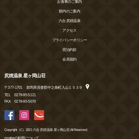
お食事のご案内
館内のご案内
六合 尻焼温泉
アクセス
プライバシーポリシー
宿泊約款
会員規約
尻焼温泉 星ヶ岡山荘
〒
377-1701
群馬県吾妻郡中之条町入山１５３９
TEL
0279-95-5121
FAX
0279-95-5070
Copyright（C）2021 六合 尻焼温泉 星ヶ岡山荘 All Reserved.
cookieの利用について